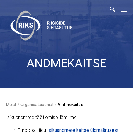
ANDMEKAITSE
/
/
Meist
Organisatsioonist
Andmekaitse
Isikuandmete töötlemisel lähtume:
Euroopa Liidu
isikuandmete kaitse üldmäärusest
,