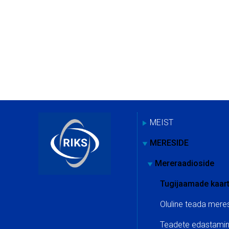
MEIST
MERESIDE
Mereraadioside
Tugijaamade kaar
Oluline teada mere
Teadete edastamine