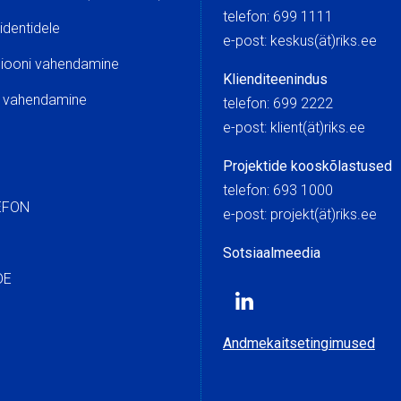
telefon: 699 1111
identidele
e-post: keskus(ät)riks.
tsiooni vahendamine
Klienditeenindus
o vahendamine
telefon: 699 2222
e-post: klient(ät)riks.ee
Projektide kooskõlastused
telefon: 693 1000
EFON
e-post: projekt(ät)riks.ee
Sotsiaalmeedia
DE
Andmekaitsetingimused