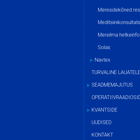
Meresidekõned res
Meditsiinikonsulta
Mereilma hetkeinf
Solas
Navtex
TURVALINE LAUATEL
SEADMEMAJUTUS
OPERATIIVRAADIOSI
KVANTSIDE
UUDISED
KONTAKT