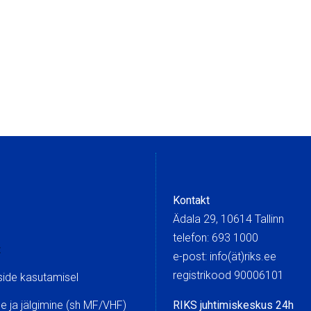
Kontakt
Ädala 29, 10614 Tallinn
telefon: 693 1000
t
e-post: info(ät)riks.ee
registrikood 90006101
side kasutamisel
 ja jälgimine (sh MF/VHF)
RIKS juhtimiskeskus 24h