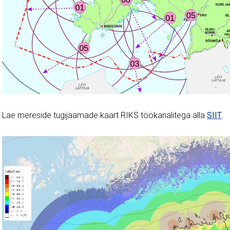
Lae mereside tugijaamade kaart RIKS töökanalitega alla
SIIT
.