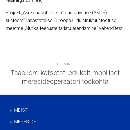
reisitargalt.vm.ee).
Projekt „Asukohapõhine kiire ohuteavituse (AKOS)
süsteem“ rahastatakse Euroopa Liidu struktuuritoetuse
meetme „Nutika teenuste taristu arendamine“ vahenditest.
EELMINE
Taaskord katsetati edukalt mobiilset
meresideoperaatori töökohta
MEIST
MERESIDE