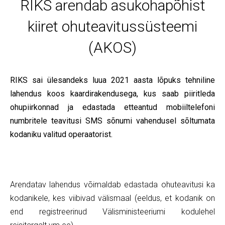
RIKS arendab asukohapõhist
kiiret ohuteavitussüsteemi
(AKOS)
RIKS sai ülesandeks luua 2021 aasta lõpuks tehniline
lahendus koos kaardirakendusega, kus saab piiritleda
ohupiirkonnad ja edastada etteantud mobiiltelefoni
numbritele teavitusi SMS sõnumi vahendusel sõltumata
kodaniku valitud operaatorist.
Arendatav lahendus võimaldab edastada ohuteavitusi ka
kodanikele, kes viibivad välismaal (eeldus, et kodanik on
end registreerinud Välisministeeriumi kodulehel