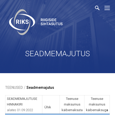
SEADMEMAJUTUS
/
TEENUSED
Seadmemajutus
SEADMEMAJUTUSE
Teenuse
Teenuse
HINNAKIRI
maksumus
maksumus
Ühik
alates 01.09.2022
käibemaksuta
käibemaksug
a