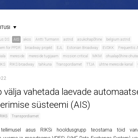
ITUSI
us DS
AIS
akos
Antti Turmann
astrid
asukohapõhine
belgium astrid
tem for PPDR
broadway projekt
EJL
Estonian Broadway
EVSKK
Frequentis
iala
mereside
mereside tugijaam
mission critical
MKM
ohualapõhine ohute
IKS
RIKS broadway
tahkuna
Transpordiamet
TTJA
ühtne mereside kanal
022
b välja vahetada laevade automaats
seerimise süsteemi (AIS)
RIKS
Transpordiamet
i tellimusel asus RIKSi hooldusgrupp teostama töid va