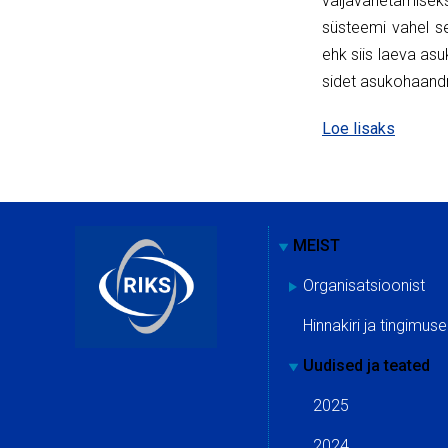
väljavahetamise
süsteemi vahel se
ehk siis laeva a
sidet asukohaand
Loe lisaks
MEIST
Organisatsioonist
Hinnakiri ja tingimus
Uudised ja teated
2025
2024