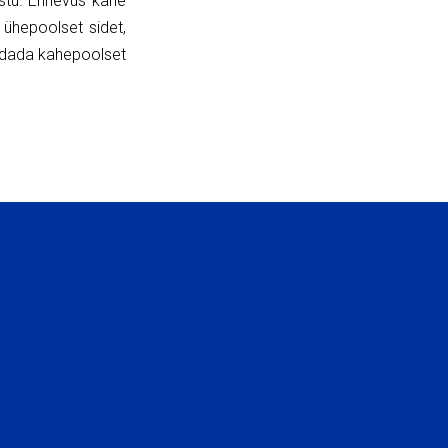
stu. Erinevus kahe
 ühepoolset sidet,
idada kahepoolset