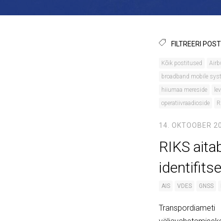
FILTREERI POST
Kõik postitused
Airb
broadband mobile sys
hiiumaa mereside
lev
operatiivraadioside
R
14. OKTOOBER 2
RIKS aita
identifit
AIS
VDES
GNSS
Transpordiamet