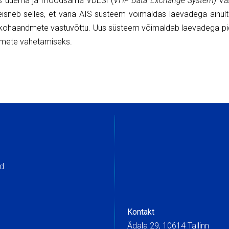
ks uuema ja moodsama VDESi (
VHF Data Exchange System)
va
isneb selles, et vana AIS süsteem võimaldas laevadega ainult
sukohaandmete vastuvõttu. Uus süsteem võimaldab laevadega p
mete vahetamiseks.
ed
Kontakt
Ädala 29, 10614 Tallinn