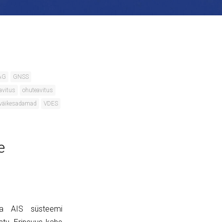
 AG
GNSS
avitus
ohuteavitus
väikesadamad
VDES
e
na AIS süsteemi