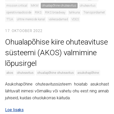
mission critical
MKM
ohualapõhine ohuteavitus
ohuteavitus
operatiivraadioside
RIKS
RIKS broadway
tahkuna
Transpordiamet
TTJA
ühtne mereside kanal
väikesadamad
VDES
17. OKTOOBER 2022
Ohualapõhise kiire ohuteavituse
süsteemi (AKOS) valmimine
lõpusirgel
akos
ohuteavitus
ohualapõhine ohuteavitus
asukohapõhine
Asukohapõhine ohuteavitussüsteem hoiatab asukohast
lähtuvalt inimesi võimaliku või vahetu ohu eest ning annab
juhiseid, kuidas ohuolukorras käituda.
Loe lisaks