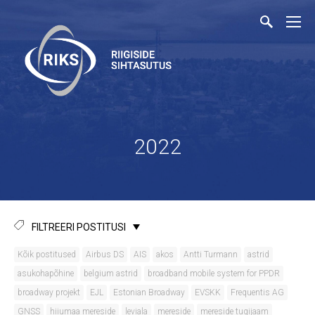
2022
FILTREERI POSTITUSI
Kõik postitused
Airbus DS
AIS
akos
Antti Turmann
astrid
asukohapõhine
belgium astrid
broadband mobile system for PPDR
broadway projekt
EJL
Estonian Broadway
EVSKK
Frequentis AG
GNSS
hiiumaa mereside
leviala
mereside
mereside tugijaam