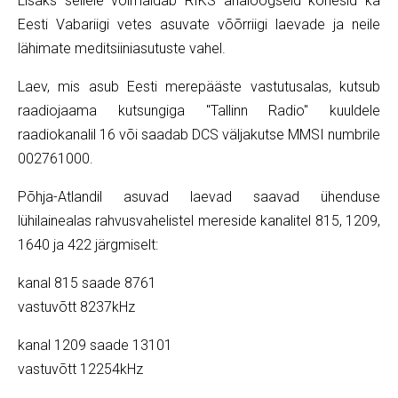
Lisaks sellele võimaldab RIKS analoogseid kõnesid ka
Eesti Vabariigi vetes asuvate võõrriigi laevade ja neile
lähimate meditsiiniasutuste vahel.
Laev, mis asub Eesti merepääste vastutusalas, kutsub
raadiojaama kutsungiga "Tallinn Radio" kuuldele
raadiokanalil 16 või saadab DCS väljakutse MMSI numbrile
002761000.
Põhja-Atlandil asuvad laevad saavad ühenduse
lühilainealas rahvusvahelistel mereside kanalitel 815, 1209,
1640 ja 422 järgmiselt:
kanal 815 saade 8761
vastuvõtt 8237kHz
kanal 1209 saade 13101
vastuvõtt 12254kHz