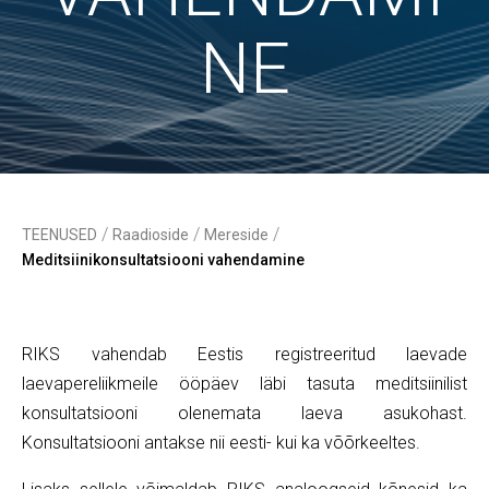
NE
/
/
/
TEENUSED
Raadioside
Mereside
Meditsiinikonsultatsiooni vahendamine
RIKS vahendab Eestis registreeritud laevade
laevapereliikmeile ööpäev läbi tasuta meditsiinilist
konsultatsiooni olenemata laeva asukohast.
Konsultatsiooni antakse nii eesti- kui ka võõrkeeltes.